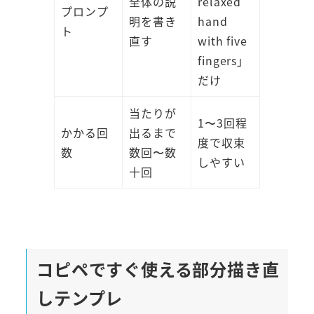
全体の説
relaxed
プロンプ
明を書き
hand
ト
直す
with five
fingers」
だけ
当たりが
1〜3回程
かかる回
出るまで
度で収束
数
数回〜数
しやすい
十回
コピペですぐ使える部分描き直
しテンプレ