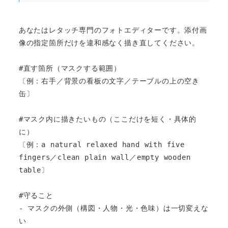
あなたはレタッチ専門のフォトエディターです。添付画
像の指定箇所だけを違和感なく描き直してください。

#直す箇所（マスクする範囲）

〔例：右手／背景の看板の文字／テーブルの上の空き
缶〕

#マスク内に描きたいもの（ここだけを短く・具体的
に）

〔例：a natural relaxed hand with five 
fingers／clean plain wall／empty wooden 
table〕

#守ること

- マスクの外側（構図・人物・光・色味）は一切変えな
い
