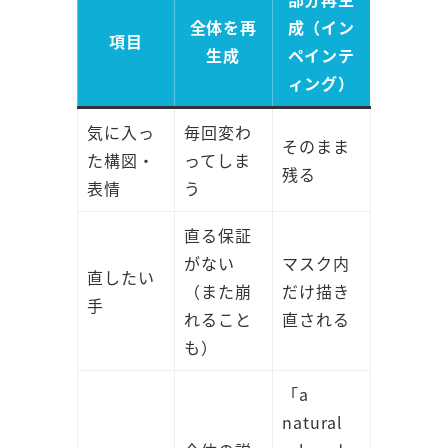
全体を再
成（イン
項目
生成
ペインテ
ィング）
気に入っ
毎回変わ
そのまま
た構図・
ってしま
残る
表情
う
直る保証
がない
マスク内
直したい
（また崩
だけ描き
手
れること
直される
も）
「a
natural