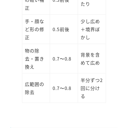
たり
正
手・顔な
少し広め
ど形の修
0.5前後
＋境界ぼ
正
かし
物の除
背景を含
去・置き
0.7〜0.8
めて広め
換え
半分ずつ2
広範囲の
0.7〜0.8
回に分け
除去
る